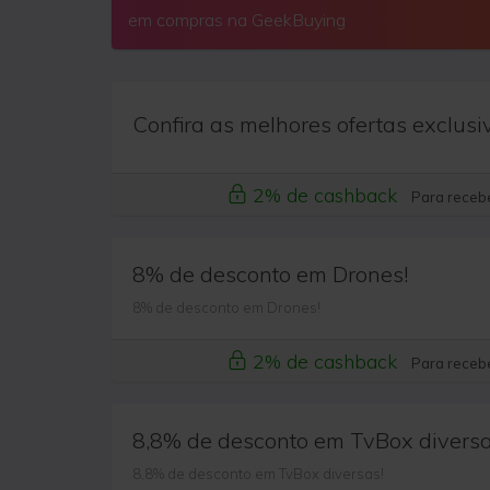
em compras na GeekBuying
Confira as melhores ofertas exclusi
2% de cashback
Para recebe
8% de desconto em Drones!
8% de desconto em Drones!
2% de cashback
Para recebe
8,8% de desconto em TvBox diversa
8,8% de desconto em TvBox diversas!