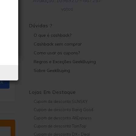
Avaliação:
103692.0
–
667257
votos
Dúvidas ?
O que é cashback?
Cashback sem comprar
Como usar os cupons?
Regras e Exceções GeekBuying
Sobre GeekBuying
ck
Lojas Em Destaque
Cupom de desconto SUNSKY
Cupom de desconto Bang Good
Cupom de desconto AliExpress
Cupom de desconto TomTop
Cupom de desconto DX - Deal