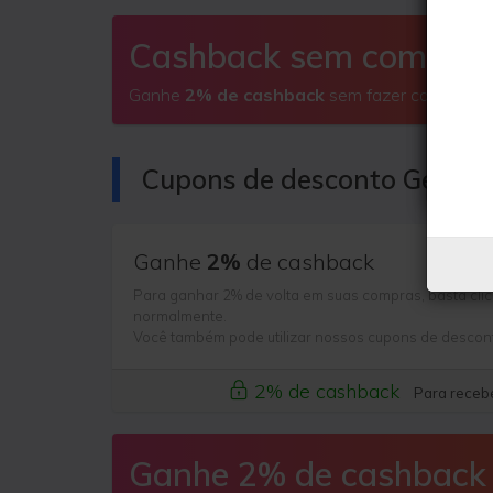
Cashback sem comprar
Ganhe
2% de cashback
sem fazer compras
Cupons de desconto GeekB
Ganhe
2%
de cashback
Para ganhar 2% de volta em suas compras, basta clic
normalmente.
Você também pode utilizar nossos cupons de descon
2% de cashback
Para recebe
Ganhe 2% de cashback