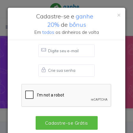
×
Cadastre-se e
ganhe
20%
de
bônus
Login
Cadastre-se
Em
todos
os dinheiros de volta
Cupom de desconto
GeekBuying
Global
Cadastre-se Grátis