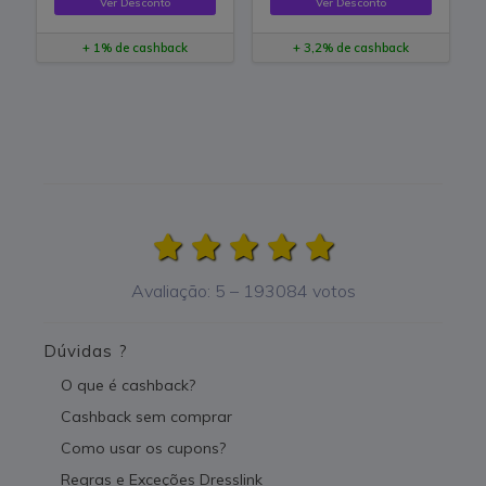
Ver Desconto
Ver Desconto
+ 1% de cashback
+ 3,2% de cashback
Avaliação:
5
–
193084
votos
Dúvidas ?
O que é cashback?
Cashback sem comprar
Como usar os cupons?
Regras e Exceções Dresslink