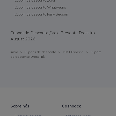
Cupom de desconto Zaful
Cupom de desconto Whatwears
Cupom de desconto Fairy Season
Cupom de Desconto / Vale Presente Dresslink
August 2026
Início
>
Cupons de desconto
>
11/11 Especial
>
Cupom
de desconto Dresslink
Sobre nós
Cashback
Como funciona
Extensão para