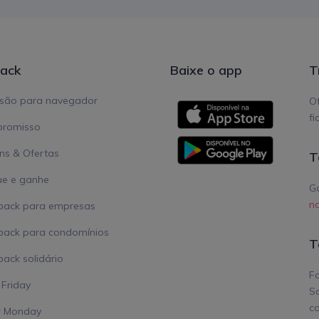
ack
Baixe o app
T
nsão para navegador
Of
fi
romisso
s & Ofertas
T
ue e ganhe
Ga
no
back para empresas
back para condomínios
T
ack solidário
F
 Friday
So
c
r Monday