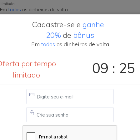
 limitado
Em
todos
os dinheiros de volta
Cadastre-se e
ganhe
20%
de
bônus
misso
Indique e ganhe
Cashback solidário
Em
todos
os dinheiros de volta
desconto
AliExpress
Oferta por tempo
09 : 24
limitado
8/2026 — Cashback AliExpress
cupons de desconto para AliExpress!
s