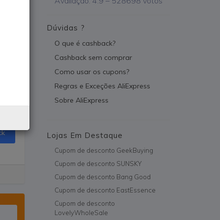
Avaliação:
4.9
–
528698
votos
Dúvidas ?
O que é cashback?
Cashback sem comprar
Como usar os cupons?
Regras e Exceções AliExpress
Sobre AliExpress
ck
Lojas Em Destaque
Cupom de desconto GeekBuying
Cupom de desconto SUNSKY
Cupom de desconto Bang Good
Cupom de desconto EastEssence
Cupom de desconto
LovelyWholeSale