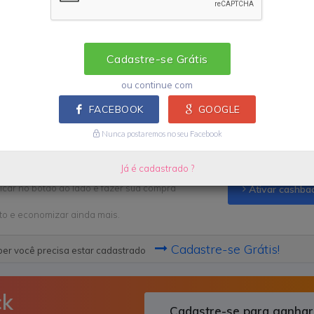
Cadastre-se para ganhar
Cadastre-se Grátis
ou continue com
FACEBOOK
GOOGLE
ress
Nunca postaremos no seu Facebook
Já é cadastrado ?
icar no botão ao lado e fazer sua compra
Ativar cashba
to e economizar ainda mais.
Cadastre-se Grátis!
er você precisa estar cadastrado
ck
Cadastre-se para ganhar