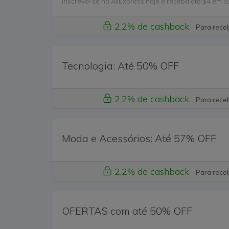
Inscreva-se no AliExpress hoje e receba até $4 em 
2,2% de cashback
Para receb
Tecnologia: Até 50% OFF
2,2% de cashback
Para receb
Moda e Acessórios: Até 57% OFF
2,2% de cashback
Para receb
OFERTAS com até 50% OFF