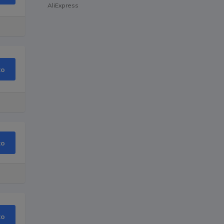
AliExpress
to
to
to