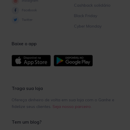
Instagram
Cashback solidário
Facebook
Black Friday
Twitter
Cyber Monday
Baixe o app
Traga sua loja
Ofereça dinheiro de volta em sua loja com o Ganhe e
fidelize seus clientes.
Seja nosso parceiro
.
Tem um blog?