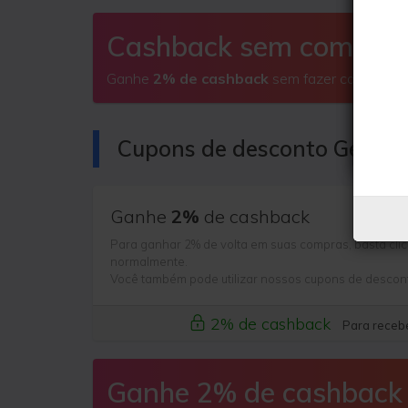
Cashback sem comprar
Ganhe
2% de cashback
sem fazer compras
Cupons de desconto GeekB
Ganhe
2%
de cashback
Para ganhar 2% de volta em suas compras, basta clic
normalmente.
Você também pode utilizar nossos cupons de descon
2% de cashback
Para recebe
Ganhe 2% de cashback