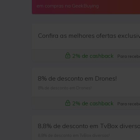
em compras na GeekBuying
Confira as melhores ofertas exclusi
2% de cashback
Para recebe
8% de desconto em Drones!
8% de desconto em Drones!
2% de cashback
Para recebe
8,8% de desconto em TvBox diversa
8,8% de desconto em TvBox diversas!