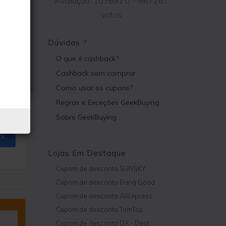
Avaliação:
103692.0
–
667267
votos
Dúvidas ?
O que é cashback?
Cashback sem comprar
Como usar os cupons?
Regras e Exceções GeekBuying
Sobre GeekBuying
ck
Lojas Em Destaque
Cupom de desconto SUNSKY
Cupom de desconto Bang Good
Cupom de desconto AliExpress
Cupom de desconto TomTop
Cupom de desconto DX - Deal