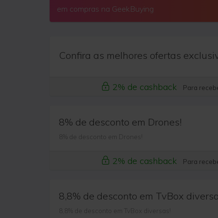
em compras na GeekBuying
Confira as melhores ofertas exclusi
2% de cashback
Para recebe
8% de desconto em Drones!
8% de desconto em Drones!
2% de cashback
Para recebe
8,8% de desconto em TvBox diversa
8,8% de desconto em TvBox diversas!