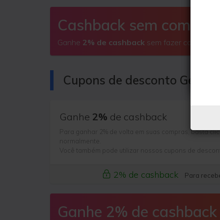
Cashback sem comprar
Ganhe
2% de cashback
sem fazer compras
Cupons de desconto GeekB
Ganhe
2%
de cashback
Para ganhar 2% de volta em suas compras, basta clic
normalmente.
Você também pode utilizar nossos cupons de descon
2% de cashback
Para recebe
Ganhe 2% de cashback