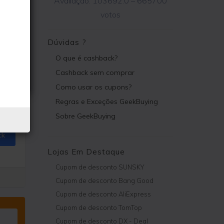
Avaliação:
103692.0
–
665700
votos
Dúvidas ?
O que é cashback?
Cashback sem comprar
Como usar os cupons?
Regras e Exceções GeekBuying
Sobre GeekBuying
ck
Lojas Em Destaque
Cupom de desconto SUNSKY
Cupom de desconto Bang Good
Cupom de desconto AliExpress
Cupom de desconto TomTop
Cupom de desconto DX - Deal