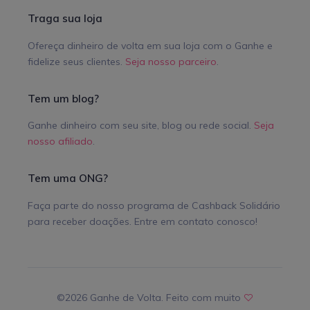
Traga sua loja
Ofereça dinheiro de volta em sua loja com o Ganhe e
fidelize seus clientes.
Seja nosso parceiro
.
Tem um blog?
Ganhe dinheiro com seu site, blog ou rede social.
Seja
nosso afiliado
.
Tem uma ONG?
Faça parte do nosso programa de Cashback Solidário
para receber doações. Entre em contato conosco!
©2026 Ganhe de Volta. Feito com muito