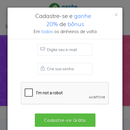
×
Cadastre-se e
ganhe
20%
de
bônus
Login
Cadastre-se
Em
todos
os dinheiros de volta
Cupom de desconto
Shutterstock
Global
Cadastre-se Grátis