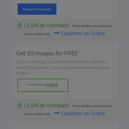
Pegar Desconto
11,5% de cashback
Para receber você precisa
Cadastre-se Grátis!
estar cadastrado
Get 10 images for FREE
Try the 10 images per month plan for free right now
with a 30-day trial. Cancel anytime and still keep your
images.
*********FREE
11,5% de cashback
Para receber você precisa
Cadastre-se Grátis!
estar cadastrado