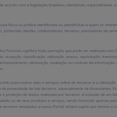
 acordo com a legislação brasileira, atendendo, especialmente, a
oa física ou jurídica identificada ou identificável a quem se refer
s, potenciais clientes, colaboradores, terceiros, prestadores de ser
s Pessoais significa toda operação que pode ser realizada com
, recepção, classificação, utilização, acesso, reprodução, transmiss
rmazenamento, eliminação, avaliação ou controle da informação,
ão.
i links para outros sites e serviços online de terceiros e a utilização 
a de privacidade de tais terceiros, especialmente de Anunciantes. Es
e e proteção de dados realizada por terceiros. A inclusão de um li
culado ou de seus produtos e serviços, sendo fornecido apenas para
 terceiros vinculados a nosso Portal, estará sujeito aos termos e 