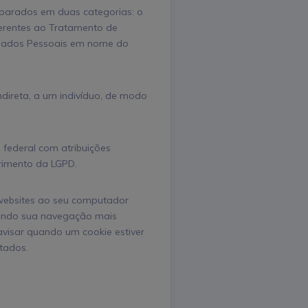
parados em duas categorias: o
ferentes ao Tratamento de
e Dados Pessoais em nome do
ndireta, a um indivíduo, de modo
 federal com atribuições
primento da LGPD.
websites ao seu computador
rnando sua navegação mais
avisar quando um cookie estiver
tados.