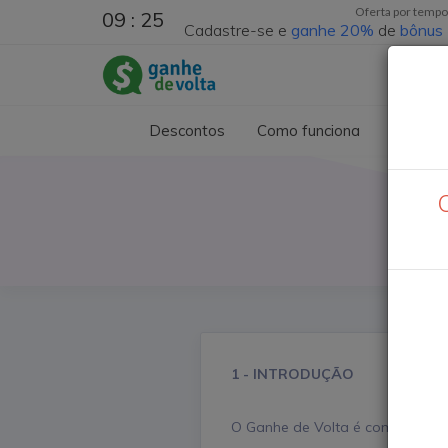
Oferta por tempo
09 : 22
Cadastre-se e
ganhe
20%
de
bônus
Descontos
Como funciona
Compro
1 - INTRODUÇÃO
O Ganhe de Volta é comprometid