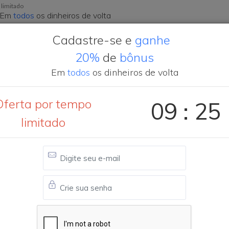
 limitado
Em
todos
os dinheiros de volta
Cadastre-se e
ganhe
20%
de
bônus
misso
Indique e ganhe
Cashback solidário
Em
todos
os dinheiros de volta
Oferta por tempo
Política de privacidade
09 : 22
limitado
o com a preservação da privacidade e proteção de dados pessoai