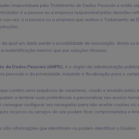
eles responsáveis pelo Tratamento de Dados Pessoais e estão se
ntrolador é a pessoa ou a empresa responsável pelas decisões re
r sua vez, é a pessoa ou a empresa que realiza o Tratamento d
struções.
 da qual um dado perde a possibilidade de associação, direta ou i
 a reidentificação mesmo que por soluções técnicas.
ão de Dados Pessoais (ANPD).
é o órgão da administração pública
s pessoais e da privacidade, incluindo a fiscalização para o cum
que contém uma sequência de caracteres, criado e enviado pelos 
 ajudam a lembrar suas preferências e personalizar seu acesso to
ê consegue configurar seu navegador para não aceitar cookies ou 
uns recursos ou serviços do site podem ficar comprometidos e limi
 são informações que identificam ou podem identificar o Usuário.