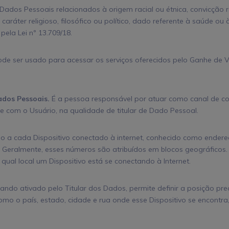
ados Pessoais relacionados à origem racial ou étnica, convicção reli
caráter religioso, filosófico ou político, dado referente à saúde ou
pela Lei nº 13.709/18.
de ser usado para acessar os serviços oferecidos pelo Ganhe de 
dos Pessoais.
É a pessoa responsável por atuar como canal de 
 com o Usuário, na qualidade de titular de Dado Pessoal.
o a cada Dispositivo conectado à internet, conhecido como endereç
P). Geralmente, esses números são atribuídos em blocos geográfico
 qual local um Dispositivo está se conectando à Internet.
ando ativado pelo Titular dos Dados, permite definir a posição p
omo o país, estado, cidade e rua onde esse Dispositivo se encontra,