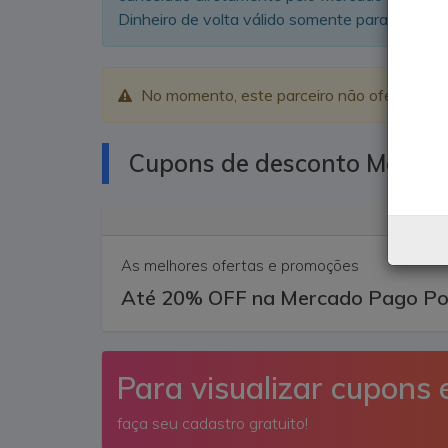
Dinheiro de volta válido somente para a compra
No momento, este parceiro não oferece dinh
Cupons de desconto Mercad
As melhores ofertas e promoções
Até 20% OFF na Mercado Pago Po
Para visualizar cupons 
faça seu cadastro gratuito!