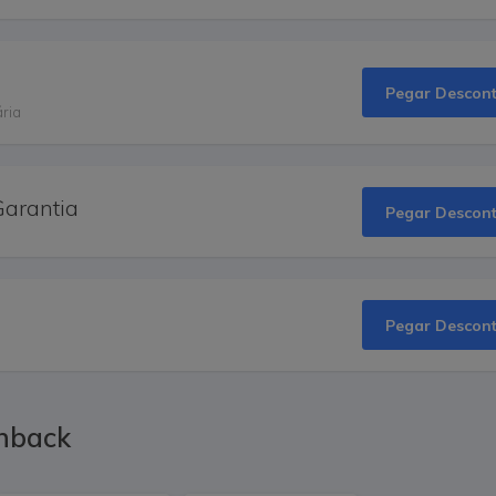
Pegar Descon
ria
Garantia
Pegar Descon
Pegar Descon
shback