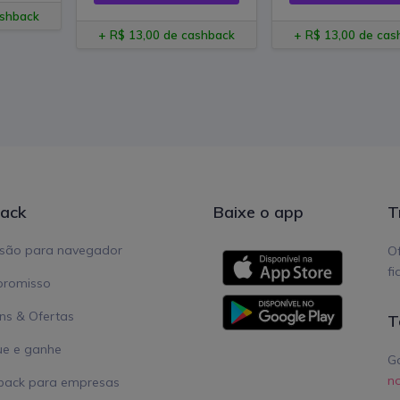
ashback
+ R$ 13,00 de cashback
+ R$ 13,00 de cas
ack
Baixe o app
T
nsão para navegador
Of
fi
romisso
s & Ofertas
T
ue e ganhe
Ga
no
back para empresas