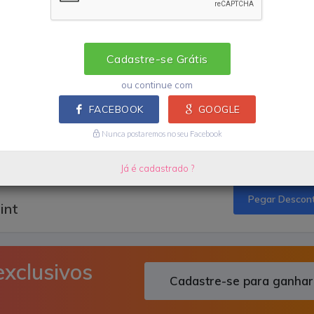
 do leitor de cartões Point.
Cadastre-se Grátis
eiro de volta.
ou continue com
FACEBOOK
GOOGLE
o Pago Point
Nunca postaremos no seu Facebook
Oferta da Loja
Já é cadastrado ?
Pegar Descon
int
exclusivos
Cadastre-se para ganhar