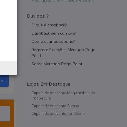
Avaliação:
4.9
–
159063
votos
Dúvidas ?
O que é cashback?
Cashback sem comprar
Como usar os cupons?
Regras e Exceções Mercado Pago
Point
Sobre Mercado Pago Point
to
Lojas Em Destaque
Cupom de desconto Maquininhas do
PagSeguro
Cupom de desconto Sumup
Cupom de desconto Ton Stone