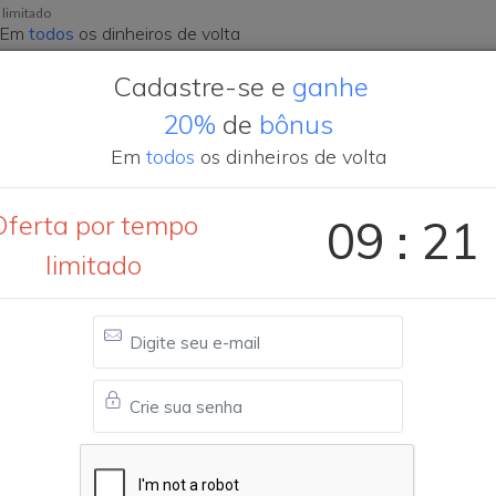
 limitado
Em
todos
os dinheiros de volta
Cadastre-se e
ganhe
20%
de
bônus
misso
Indique e ganhe
Cashback solidário
Em
todos
os dinheiros de volta
desconto
Mercado Pago Point
Oferta por tempo
09 : 20
limitado
8/2026 — Cashback Mercado Pago Point
 cupons de desconto para Mercado Pago Point!
m da oferta. As compras com outros cupons terão o cashback