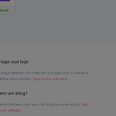
hback
+ R$ 13,00 de cashback
+ R$ 15,00 de cash
raga sua loja
ereça dinheiro de volta em sua loja com o Ganhe e
delize seus clientes.
Seja nosso parceiro
.
em um blog?
nhe dinheiro com seu site, blog ou rede social.
Seja
sso afiliado
.