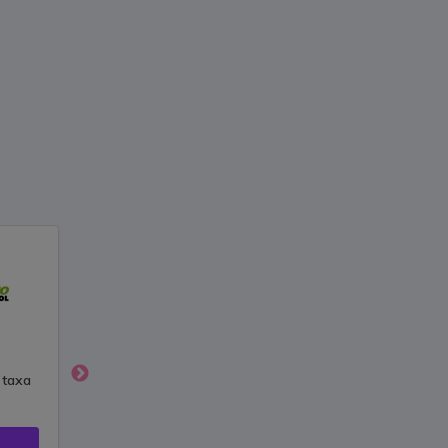
 taxa
Não tem Aluguel nem
5% OFF na Maquini
Pegadinha
Super
Ver Desconto
Ver Desconto