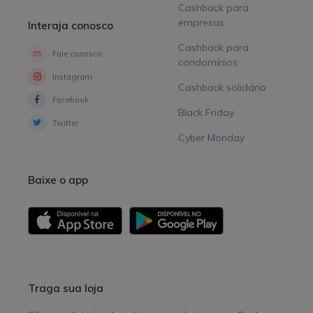
Cashback para
empresas
Interaja conosco
Cashback para
Fale conosco
condomínios
Instagram
Cashback solidário
Facebook
Black Friday
Twitter
Cyber Monday
Baixe o app
Traga sua loja