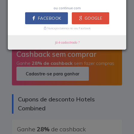
Cashback é calculado na comissão do site
ou continue com
parceiro.
FACEBOOK
GOOGLE
Nunca postaremos no seu Facebook
Renda extra com Hotels Combined
Já é cadastrado ?
Cashback sem comprar
Ganhe
28% de cashback
sem fazer compras
Cadastre-se para ganhar
Cupons de desconto Hotels
Combined
Ganhe
28%
de cashback