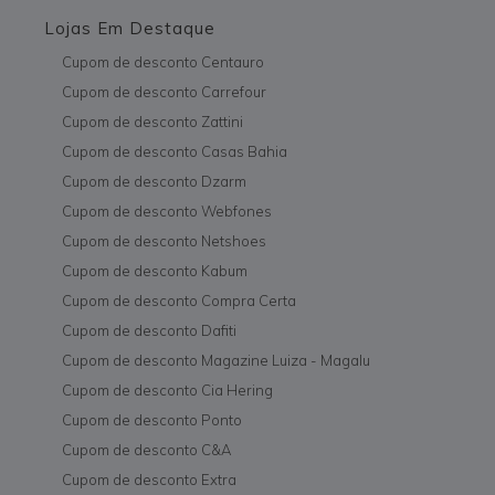
Lojas Em Destaque
Cupom de desconto Centauro
Cupom de desconto Carrefour
Cupom de desconto Zattini
Cupom de desconto Casas Bahia
Cupom de desconto Dzarm
Cupom de desconto Webfones
Cupom de desconto Netshoes
Cupom de desconto Kabum
Cupom de desconto Compra Certa
Cupom de desconto Dafiti
Cupom de desconto Magazine Luiza - Magalu
Cupom de desconto Cia Hering
Cupom de desconto Ponto
Cupom de desconto C&A
Cupom de desconto Extra