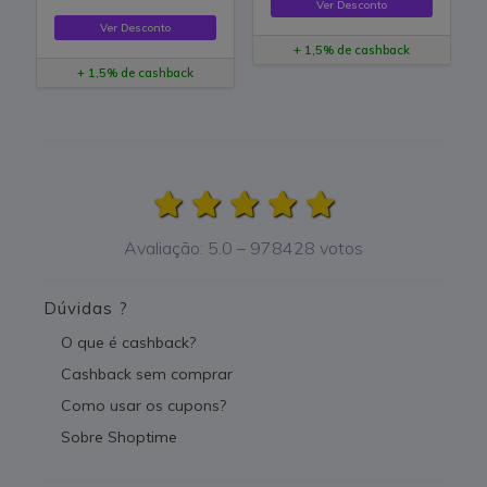
Ver Desconto
Ver Desconto
+ 1,5% de cashback
+ 1,5% de cashback
Avaliação:
5.0
–
978428
votos
Dúvidas ?
O que é cashback?
Cashback sem comprar
Como usar os cupons?
Sobre Shoptime