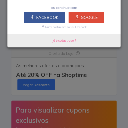
AME pode ser usado junto com o Ganhe de
ou continue com
Volta.
Limpe o seu carrinho antes de iniciar
FACEBOOK
GOOGLE
sua compra no Shoptime.
Nunca postaremos no seu Facebook
Cupons de desconto Shoptime
Já é cadastrado ?
Oferta da Loja
As melhores ofertas e promoções
Até 20% OFF na Shoptime
Pegar Desconto
Para visualizar cupons
exclusivos