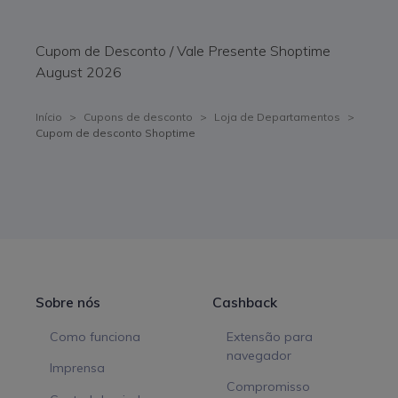
Cupom de Desconto / Vale Presente Shoptime
August 2026
Início
>
Cupons de desconto
>
Loja de Departamentos
>
Cupom de desconto Shoptime
Sobre nós
Cashback
Como funciona
Extensão para
navegador
Imprensa
Compromisso