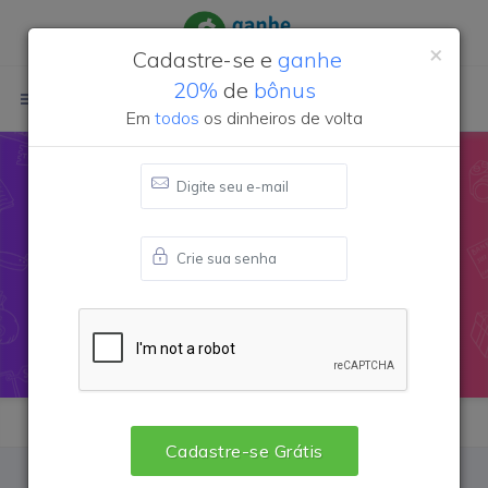
×
Cadastre-se e
ganhe
20%
de
bônus
Login
Cadastre-se
Em
todos
os dinheiros de volta
Cupom de desconto
Compra
Certa
Brasil
Cadastre-se Grátis