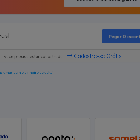
vas!
Pegar Descon
Cadastre-se Grátis!
r você precisa estar cadastrado
ar, mas sem o dinheiro de volta)