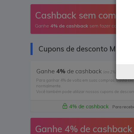
Cashback sem comprar
Ganhe
4% de cashback
sem fazer compras
Cupons de desconto Microso
Ganhe
4%
de cashback
(era 2%)
Para ganhar 4% de volta em suas compras, basta clic
normalmente.
Você também pode utilizar nossos cupons de descon
4% de cashback
Para recebe
Ganhe 4% de cashback