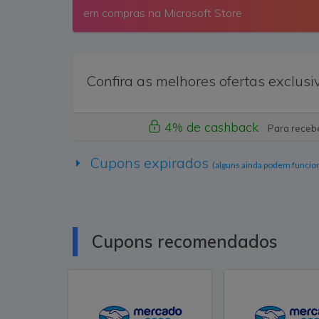
em compras na Microsoft Store
Confira as melhores ofertas exclusi
4% de cashback
Para recebe
Cupons expirados
(alguns ainda podem funcion
Cupons recomendados