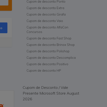
Cupom de desconto Ponto
Cupom de desconto Extra
Cupom de desconto Girafa
Cupom de desconto Vaio
Cupom de desconto AlfaCon
to
Concursos
Cupom de desconto Fast Shop
Cupom de desconto Brinox Shop
Cupom de desconto Polishop
Cupom de desconto Descomplica
Cupom de desconto Positivo
Cupom de desconto HP
Cupom de Desconto / Vale
Presente Microsoft Store August
2026