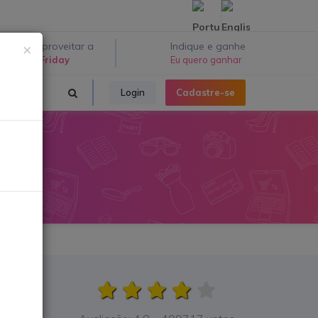
Vem aproveitar a
×
Indique e ganhe
Português
English
Black Friday
Eu quero ganhar
Login
Cadastre-se