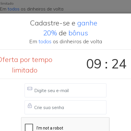
 limitado
Em
todos
os dinheiros de volta
Cadastre-se e
ganhe
20%
de
bônus
misso
Indique e ganhe
Cashback solidário
Em
todos
os dinheiros de volta
desconto
Microsoft Store
Oferta por tempo
09 : 23
limitado
8/2026 — Cashback Microsoft Store
upom de desconto para Microsoft Store!
Store