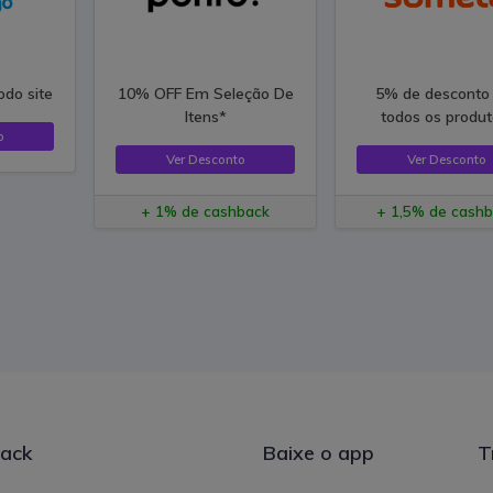
odo site
10% OFF Em Seleção De
5% de desconto
Itens*
todos os produt
o
Ver Desconto
Ver Desconto
+ 1% de cashback
+ 1,5% de cash
ack
Baixe o app
T