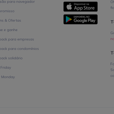
nsão para navegador
Of
fi
romisso
s & Ofertas
T
ue e ganhe
Ga
no
back para empresas
back para condomínios
T
ack solidário
F
 Friday
So
c
r Monday