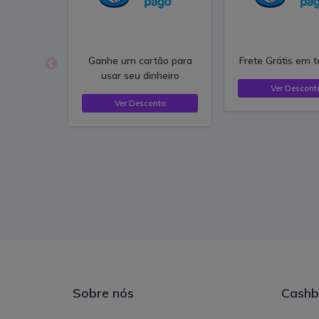
Ganhe um cartão para
Frete Grátis em t
usar seu dinheiro
Ver Descont
Ver Desconto
Sobre nós
Cashb