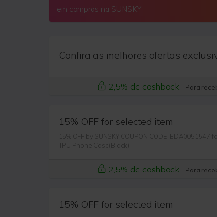
em compras na SUNSKY
Confira as melhores ofertas exclusi
2,5% de cashback
Para receb
15% OFF for selected item
15% OFF by SUNSKY COUPON CODE: EDA0051547 for Fo
TPU Phone Case(Black)
2,5% de cashback
Para receb
15% OFF for selected item