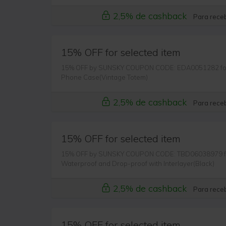
2,5% de cashback
Para receb
15% OFF for selected item
15% OFF by SUNSKY COUPON CODE: EDA0051282 for 
Phone Case(Vintage Totem)
2,5% de cashback
Para receb
15% OFF for selected item
15% OFF by SUNSKY COUPON CODE: TBD06038979 fo
Waterproof and Drop-proof with Interlayer(Black)
2,5% de cashback
Para receb
15% OFF for selected item