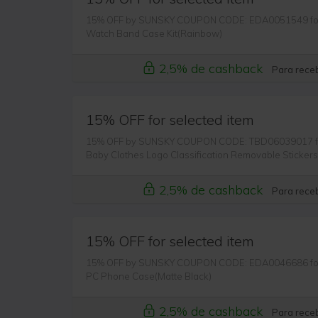
15% OFF by SUNSKY COUPON CODE: EDA0051549 for F
Watch Band Case Kit(Rainbow)
2,5% de cashback
Para receb
15% OFF for selected item
15% OFF by SUNSKY COUPON CODE: TBD06039017 for
Baby Clothes Logo Classification Removable Stickers
2,5% de cashback
Para receb
15% OFF for selected item
15% OFF by SUNSKY COUPON CODE: EDA0046686 for 
PC Phone Case(Matte Black)
2,5% de cashback
Para receb