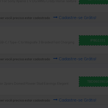
or Sony Xperia 1 V DG.MING Crazy Horse Texture
Cadastre-se Grátis!
er você precisa estar cadastrado
IP8G1331
-C / Type-C to Magsafe 3 Braided Fast Charging
Cadastre-se Grátis!
er você precisa estar cadastrado
TBD0603901
2pairs Domed Flower Stud Earrings Elegant
Cadastre-se Grátis!
er você precisa estar cadastrado