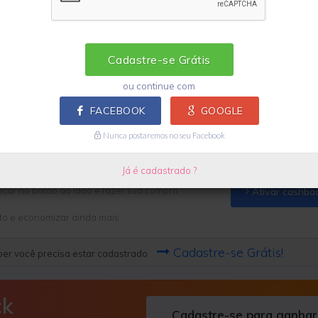
Cadastre-se para ganhar
Regras e exceções
Cadastre-se Grátis
ou continue com
FACEBOOK
GOOGLE
KY
Nunca postaremos no seu Facebook
Já é cadastrado ?
icar no botão ao lado e fazer sua compra
Ativar cashba
to e economizar ainda mais.
Cadastre-se Grátis!
er você precisa estar cadastrado
ck
Cadastre-se para ganhar