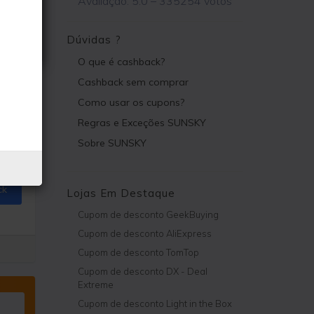
Avaliação:
5.0
–
335254
votos
Dúvidas ?
O que é cashback?
Cashback sem comprar
Como usar os cupons?
Regras e Exceções SUNSKY
Sobre SUNSKY
ck
Lojas Em Destaque
Cupom de desconto GeekBuying
Cupom de desconto AliExpress
Cupom de desconto TomTop
Cupom de desconto DX - Deal
Extreme
Cupom de desconto Light in the Box