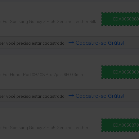
EDA0050880
or Samsung Galaxy Z Flip5 Genuine Leather Silk
Cadastre-se Grátis!
er você precisa estar cadastrado
EDA0050300
For Honor Pad X9 / X8 Pro 2pcs 9H 0.3mm
Cadastre-se Grátis!
er você precisa estar cadastrado
EDA0050879
or Samsung Galaxy Z Flip5 Genuine Leather