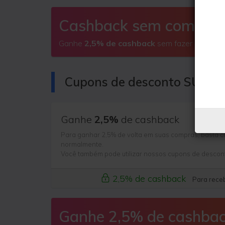
Cashback sem comprar
Ganhe
2,5% de cashback
sem fazer compras
Cupons de desconto SUNS
Ganhe
2,5%
de cashback
Para ganhar 2,5% de volta em suas compras, basta cl
normalmente.
Você também pode utilizar nossos cupons de descon
2,5% de cashback
Para receb
Ganhe 2,5% de cashba