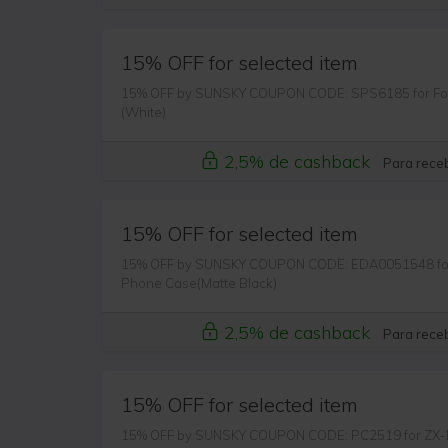
15% OFF for selected item
15% OFF by SUNSKY COUPON CODE: SPS6185 for For Mi
(White)
2,5% de cashback
Para receb
15% OFF for selected item
15% OFF by SUNSKY COUPON CODE: EDA0051548 for 
Phone Case(Matte Black)
2,5% de cashback
Para receb
15% OFF for selected item
15% OFF by SUNSKY COUPON CODE: PC2519 for ZX-R0