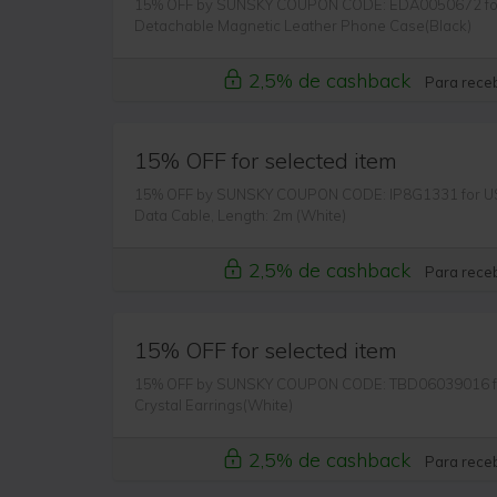
15% OFF by SUNSKY COUPON CODE: EDA0050672 for F
Detachable Magnetic Leather Phone Case(Black)
2,5% de cashback
Para receb
15% OFF for selected item
15% OFF by SUNSKY COUPON CODE: IP8G1331 for USB
Data Cable, Length: 2m (White)
2,5% de cashback
Para receb
15% OFF for selected item
15% OFF by SUNSKY COUPON CODE: TBD06039016 for 
Crystal Earrings(White)
2,5% de cashback
Para receb