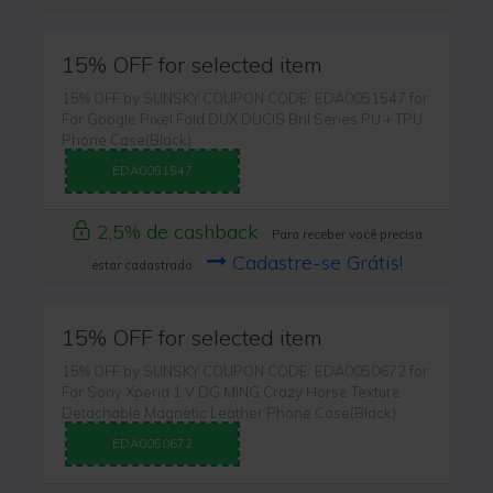
15% OFF for selected item
15% OFF by SUNSKY COUPON CODE: EDA0051547 for
For Google Pixel Fold DUX DUCIS Bril Series PU + TPU
Phone Case(Black)
EDA0051547
2,5% de cashback
Para receber você precisa
Cadastre-se Grátis!
estar cadastrado
15% OFF for selected item
15% OFF by SUNSKY COUPON CODE: EDA0050672 for
For Sony Xperia 1 V DG.MING Crazy Horse Texture
Detachable Magnetic Leather Phone Case(Black)
EDA0050672