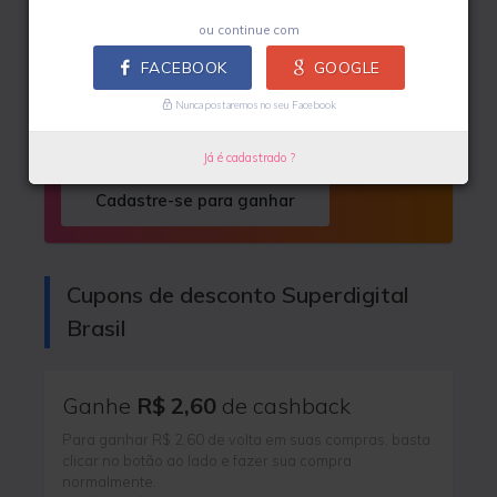
Renda extra com Superdigital Brasil
ou continue com
FACEBOOK
GOOGLE
Cashback sem comprar
Nunca postaremos no seu Facebook
Ganhe
R$ 2,60 de cashback
sem fazer
Já é cadastrado ?
compras
Cadastre-se para ganhar
Cupons de desconto Superdigital
Brasil
Ganhe
R$ 2,60
de cashback
Para ganhar R$ 2,60 de volta em suas compras, basta
clicar no botão ao lado e fazer sua compra
normalmente.