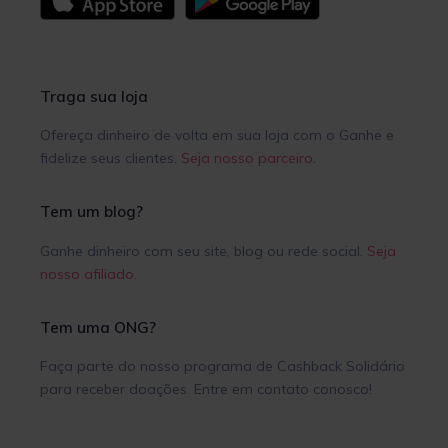
Traga sua loja
Ofereça dinheiro de volta em sua loja com o Ganhe e
fidelize seus clientes.
Seja nosso parceiro
.
Tem um blog?
Ganhe dinheiro com seu site, blog ou rede social.
Seja
nosso afiliado
.
Tem uma ONG?
Faça parte do nosso programa de Cashback Solidário
para receber doações. Entre em contato conosco!