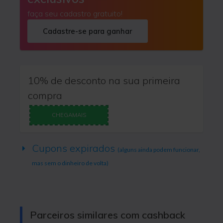
faça seu cadastro gratuito!
Cadastre-se para ganhar
10% de desconto na sua primeira
compra
CHEGAMAIS
Cupons expirados
(alguns ainda podem funcionar,
mas sem o dinheiro de volta)
Parceiros similares com cashback