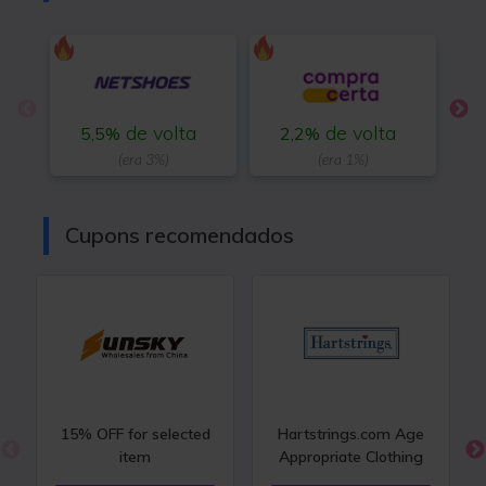
de volta
de volta
5,5%
2,2%
(era 3%)
(era 1%)
Cupons recomendados
15% OFF for selected
Hartstrings.com Age
item
Appropriate Clothing