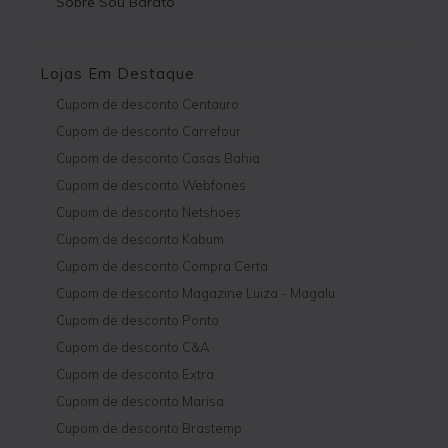
Sobre Sou Barato
Lojas Em Destaque
Cupom de desconto Centauro
Cupom de desconto Carrefour
Cupom de desconto Casas Bahia
Cupom de desconto Webfones
Cupom de desconto Netshoes
Cupom de desconto Kabum
Cupom de desconto Compra Certa
Cupom de desconto Magazine Luiza - Magalu
Cupom de desconto Ponto
Cupom de desconto C&A
Cupom de desconto Extra
Cupom de desconto Marisa
Cupom de desconto Brastemp