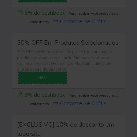
6% de cashback
Para receber você precisa estar
Cadastre-se Grátis!
cadastrado
30% OFF Em Produtos Selecionados
30% OFF válido para itens de preço regular, exceto
produtos das marcas Ricardo Almeida, Sapataria
Cometa, The North Face e Zye. Não cumulativo com
outras ações de desconto
VIP30
6% de cashback
Para receber você precisa estar
Cadastre-se Grátis!
cadastrado
[EXCLUSIVO] 10% de desconto em
todo site