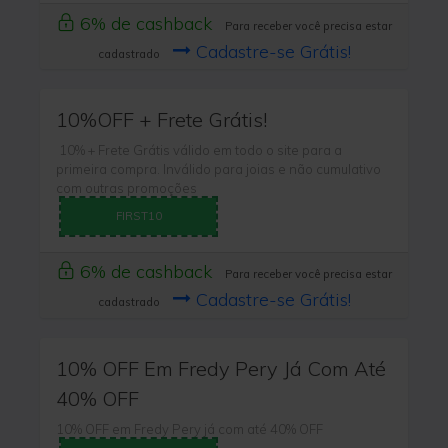
6% de cashback
Para receber você precisa estar
Cadastre-se Grátis!
cadastrado
10%OFF + Frete Grátis!
10% + Frete Grátis válido em todo o site para a
primeira compra. Inválido para joias e não cumulativo
com outras promoções
FIRST10
6% de cashback
Para receber você precisa estar
Cadastre-se Grátis!
cadastrado
10% OFF Em Fredy Pery Já Com Até
40% OFF
10% OFF em Fredy Pery já com até 40% OFF