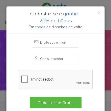
×
Cadastre-se e
ganhe
20%
de
bônus
Login
Cadastre-se
Em
todos
os dinheiros de volta
Cupom de desconto
OQVestir
Brasil
Cadastre-se Grátis