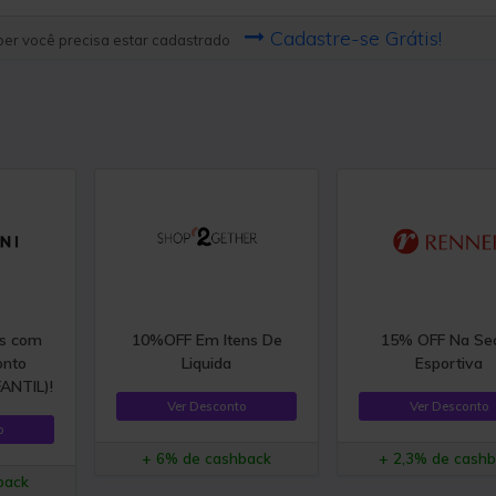
Cadastre-se Grátis!
er você precisa estar cadastrado
is com
10%OFF Em Itens De
15% OFF Na Se
onto
Liquida
Esportiva
ANTIL)!
Ver Desconto
Ver Desconto
o
+ 6% de cashback
+ 2,3% de cash
back