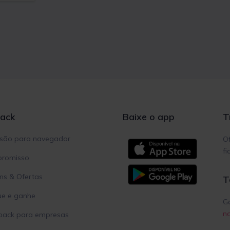
ack
Baixe o app
T
nsão para navegador
Of
fi
romisso
s & Ofertas
T
ue e ganhe
Ga
no
back para empresas