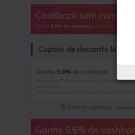
Cashback sem comprar
Ganhe
5.6% de cashback
sem fazer compras
Cupons de desconto Mitou 
Ganhe
5.6%
de cashback
Para ganhar 5.6% de volta em suas compras, basta cl
normalmente.
Você também pode utilizar nossos cupons de descon
5.6% de cashback
Para receb
Ganhe 5.6% de cashba