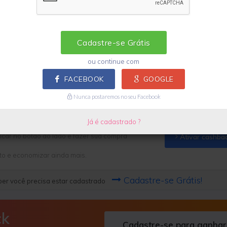
Ir pra loja
Cadastre-se para ganhar
Cadastre-se Grátis
Regras e exceções
ou continue com
FACEBOOK
GOOGLE
Camisetas
Nunca postaremos no seu Facebook
Já é cadastrado ?
icar no botão ao lado e fazer sua compra
Ativar cashba
to e economizar ainda mais.
Cadastre-se Grátis!
er você precisa estar cadastrado
ck
Cadastre-se para ganhar