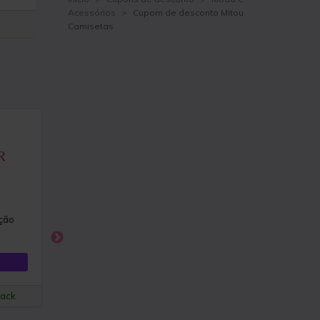
Acessórios
>
Cupom de desconto Mitou
Camisetas
ção
10%OFF Na Primeira
Envio direto do Bras
Compra Em Todo O Site
6x sem juros!
Ver Desconto
Ver Desconto
back
+ 3,2% de cashback
+ 2,2% de cashba