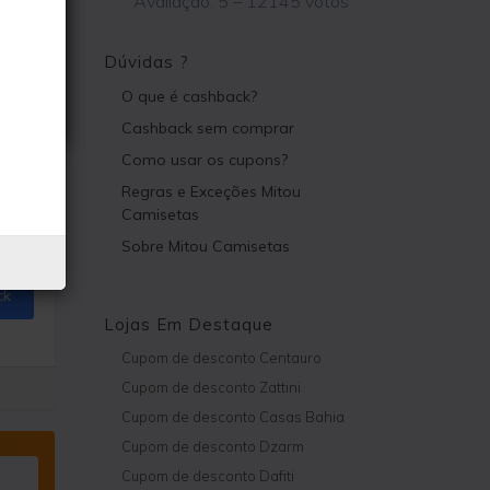
Avaliação:
5
–
12145
votos
Dúvidas ?
O que é cashback?
Cashback sem comprar
Como usar os cupons?
Regras e Exceções Mitou
Camisetas
Sobre Mitou Camisetas
ck
Lojas Em Destaque
Cupom de desconto Centauro
Cupom de desconto Zattini
Cupom de desconto Casas Bahia
Cupom de desconto Dzarm
Cupom de desconto Dafiti