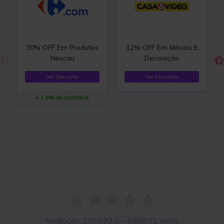
30% OFF Em Produtos
12% OFF Em Móveis E
Nescau
Decoração
Ver Desconto
Ver Desconto
+ 1,6% de cashback
Avaliação:
103692.0
–
666831
votos