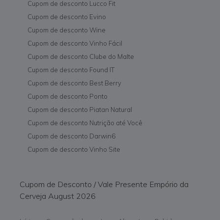
Cupom de desconto Lucco Fit
Cupom de desconto Evino
Cupom de desconto Wine
Cupom de desconto Vinho Fácil
Cupom de desconto Clube do Malte
Cupom de desconto Found IT
Cupom de desconto Best Berry
Cupom de desconto Ponto
Cupom de desconto Piatan Natural
Cupom de desconto Nutrição até Você
Cupom de desconto Darwin6
Cupom de desconto Vinho Site
Cupom de Desconto / Vale Presente Empório da
Cerveja August 2026