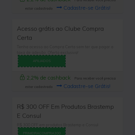
Para receber você precisa
Cadastre-se Grátis!
estar cadastrado
Acesso grátis ao Clube Compra
Certa
Tenha acesso ao Compra Certa sem ter que pagar a
taxa de adesão. Oferta exclusiva!
AFILIADOS
2,2% de cashback
Para receber você precisa
Cadastre-se Grátis!
estar cadastrado
R$ 300 OFF Em Produtos Brastemp
E Consul
R$ 300 OFF em produtos Brastemp e Consul
PRIMEIRACOMPRA300