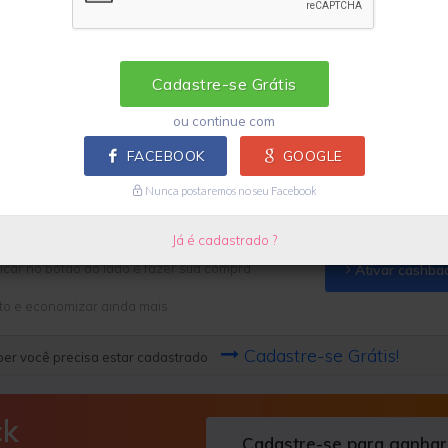
Cadastre-se para ganhar
Regras e exceções
Cadastre-se Grátis
ou continue com
FACEBOOK
GOOGLE
ro
Nunca postaremos no seu Facebook
Já é cadastrado ?
icar no botão ao lado e fazer sua compra
Ativar cashba
to e economizar ainda mais.
Cadastre-se Grátis!
er você precisa estar cadastrado
ck
Cadastre-se para ganhar