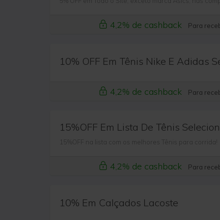
5% OFF em Todo o Site, exceto marca Asics, nas co
4,2% de cashback
Para receb
10% OFF Em Tênis Nike E Adidas S
4,2% de cashback
Para receb
15%OFF Em Lista De Tênis Selecio
15%OFF na lista com os melhores Tênis para corrida!
4,2% de cashback
Para receb
10% Em Calçados Lacoste