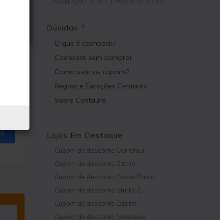
Avaliação:
4.9
–
1560926
votos
Dúvidas ?
O que é cashback?
Cashback sem comprar
Como usar os cupons?
Regras e Exceções Centauro
Sobre Centauro
ck
Lojas Em Destaque
Cupom de desconto Carrefour
Cupom de desconto Zattini
Cupom de desconto Casas Bahia
Cupom de desconto Studio Z
Cupom de desconto Dzarm
Cupom de desconto Netshoes