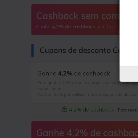
Cashback sem comprar
Ganhe
4,2% de cashback
sem fazer compras
Cupons de desconto Centau
Ganhe
4,2%
de cashback
Para ganhar 4,2% de volta em suas compras, basta cl
normalmente.
Você também pode utilizar nossos cupons de descon
4,2% de cashback
Para receb
Ganhe 4,2% de cashba