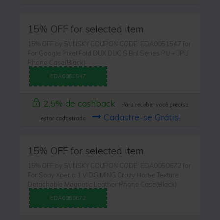
15% OFF for selected item
15% OFF by SUNSKY COUPON CODE: EDA0051547 for
For Google Pixel Fold DUX DUCIS Bril Series PU + TPU
Phone Case(Black)
EDA0051547
2,5% de cashback
Para receber você precisa
Cadastre-se Grátis!
estar cadastrado
15% OFF for selected item
15% OFF by SUNSKY COUPON CODE: EDA0050672 for
For Sony Xperia 1 V DG.MING Crazy Horse Texture
Detachable Magnetic Leather Phone Case(Black)
EDA0050672