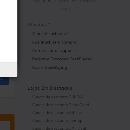
Avaliação:
103692.0
–
666334
igo
votos
Dúvidas ?
O que é cashback?
Cashback sem comprar
Como usar os cupons?
Regras e Exceções GeekBuying
Sobre GeekBuying
ck
Lojas Em Destaque
Cupom de desconto SUNSKY
Cupom de desconto Bang Good
Cupom de desconto AliExpress
Cupom de desconto TomTop
Cupom de desconto DX - Deal