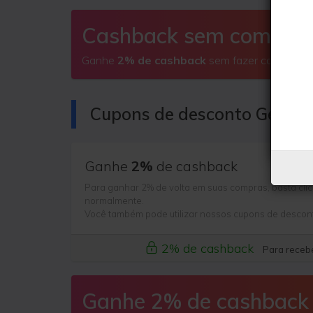
Cashback sem comprar
Ganhe
2% de cashback
sem fazer compras
Cupons de desconto GeekB
Ganhe
2%
de cashback
Para ganhar 2% de volta em suas compras, basta clic
normalmente.
Você também pode utilizar nossos cupons de descon
2% de cashback
Para recebe
Ganhe 2% de cashback