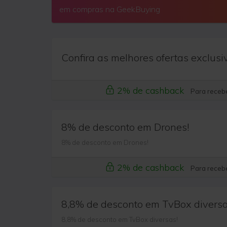
em compras na GeekBuying
Confira as melhores ofertas exclusi
2% de cashback
Para recebe
8% de desconto em Drones!
8% de desconto em Drones!
2% de cashback
Para recebe
8,8% de desconto em TvBox diversa
8,8% de desconto em TvBox diversas!