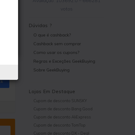
Avaliação:
103692.0
–
666281
votos
Dúvidas ?
O que é cashback?
Cashback sem comprar
Como usar os cupons?
Regras e Exceções GeekBuying
Sobre GeekBuying
ck
Lojas Em Destaque
Cupom de desconto SUNSKY
Cupom de desconto Bang Good
Cupom de desconto AliExpress
Cupom de desconto TomTop
Cupom de desconto DX - Deal