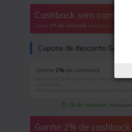
Cashback sem comprar
Ganhe
2% de cashback
sem fazer compras
Cupons de desconto GeekB
Ganhe
2%
de cashback
Para ganhar 2% de volta em suas compras, basta clic
normalmente.
Você também pode utilizar nossos cupons de descon
2% de cashback
Para recebe
Ganhe 2% de cashback