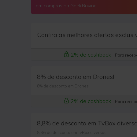
em compras na GeekBuying
Confira as melhores ofertas exclusi
2% de cashback
Para recebe
8% de desconto em Drones!
8% de desconto em Drones!
2% de cashback
Para recebe
8,8% de desconto em TvBox diversa
8,8% de desconto em TvBox diversas!